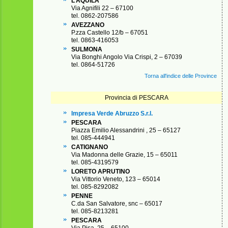
L’AQUILA
Via Agnifili 22 – 67100
tel. 0862-207586
AVEZZANO
P.zza Castello 12/b – 67051
tel. 0863-416053
SULMONA
Via Bonghi Angolo Via Crispi, 2 – 67039
tel. 0864-51726
Torna all'indice delle Province
Provincia di PESCARA
Impresa Verde Abruzzo S.r.l.
PESCARA
Piazza Emilio Alessandrini , 25 – 65127
tel. 085-444941
CATIGNANO
Via Madonna delle Grazie, 15 – 65011
tel. 085-4319579
LORETO APRUTINO
Via Vittorio Veneto, 123 – 65014
tel. 085-8292082
PENNE
C.da San Salvatore, snc – 65017
tel. 085-8213281
PESCARA
Via Pisa, 25 – 65100