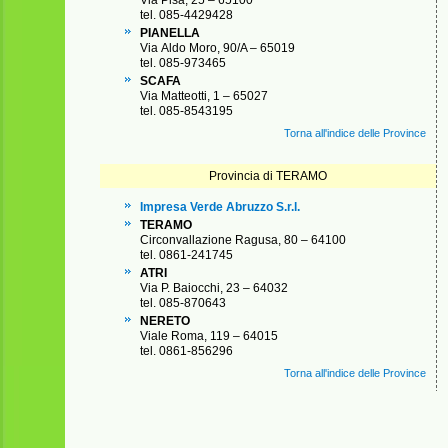
tel. 085-4429428
PIANELLA
Via Aldo Moro, 90/A – 65019
tel. 085-973465
SCAFA
Via Matteotti, 1 – 65027
tel. 085-8543195
Torna all'indice delle Province
Provincia di TERAMO
Impresa Verde Abruzzo S.r.l.
TERAMO
Circonvallazione Ragusa, 80 – 64100
tel. 0861-241745
ATRI
Via P. Baiocchi, 23 – 64032
tel. 085-870643
NERETO
Viale Roma, 119 – 64015
tel. 0861-856296
Torna all'indice delle Province